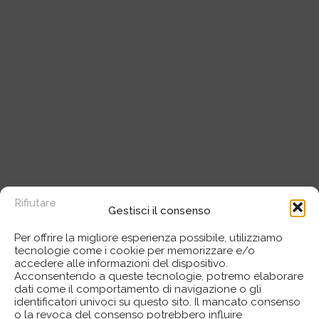
Rifiutare
Gestisci il consenso
Per offrire la migliore esperienza possibile, utilizziamo
tecnologie come i cookie per memorizzare e/o
accedere alle informazioni del dispositivo.
Acconsentendo a queste tecnologie, potremo elaborare
dati come il comportamento di navigazione o gli
identificatori univoci su questo sito. Il mancato consenso
o la revoca del consenso potrebbero influire