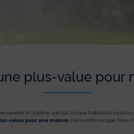
LUS-VALUE POUR 
grâce à ma piscine 
 une plus-value pour
écurrente et légitime, surtout lorsque l’habitation inclut l
lus-value pour une maison
à la revente lorsque celle-c