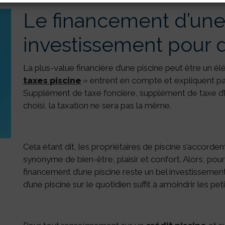
Le financement d’une 
investissement pour
La plus-value financière d’une piscine peut être un é
taxes piscine
» entrent en compte et expliquent parf
Supplément de taxe foncière, supplément de taxe d’h
choisi, la taxation ne sera pas la même.
Cela étant dit, les propriétaires de piscine s’accordent
synonyme de bien-être, plaisir et confort. Alors, pour
financement d’une piscine reste un bel investissement 
d’une piscine sur le quotidien suffit à amoindrir les p