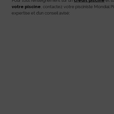
Pour tout renseignement sur un
crédit piscine
et su
votre piscine
, contactez votre pisciniste Mondial P
expertise et d’un conseil avisé;