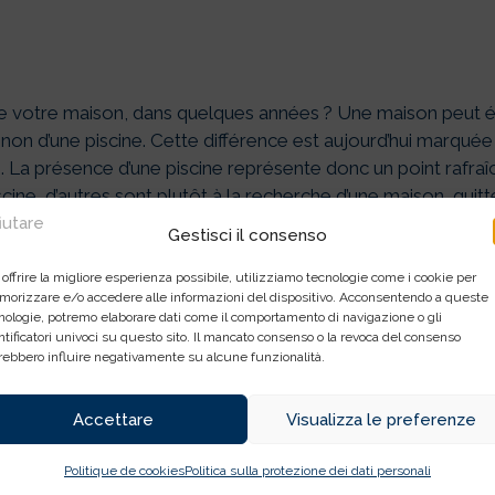
 de votre maison, dans quelques années ? Une maison peut
non d’une piscine. Cette différence est aujourd’hui marquée
 La présence d’une piscine représente donc un point rafraîc
ne, d’autres sont plutôt à la recherche d’une maison, quitte 
fiutare
Gestisci il consenso
rix de vente entre une maison avec piscine et une maison san
n une plus-value sur les maisons avec piscine. Les facteurs es
 offrire la migliore esperienza possibile, utilizziamo tecnologie come i cookie per
orizzare e/o accedere alle informazioni del dispositivo. Acconsentendo a queste
bitation
nologie, potremo elaborare dati come il comportamento di navigazione o gli
ntificatori univoci su questo sito. Il mancato consenso o la revoca del consenso
u quotidien
rebbero influire negativamente su alcune funzionalità.
ation du patrimoine immobilier
Accettare
Visualizza le preferenze
Politique de cookies
Politica sulla protezione dei dati personali