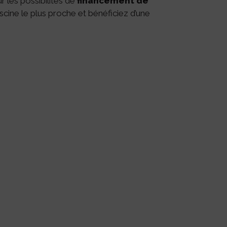
r les possibilités de
financement de
iscine le plus proche et bénéficiez d’une