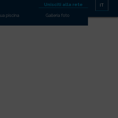
Unisciti alla rete
IT
tua piscina
Galleria foto