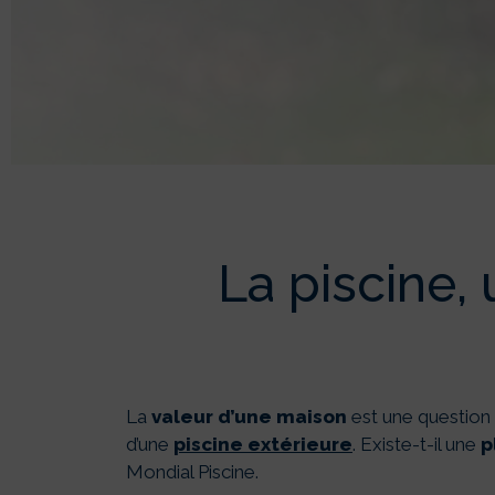
QUELLE P
La piscine,
La
valeur d’une maison
est une question r
d’une
piscine extérieure
. Existe-t-il une
p
Mondial Piscine.