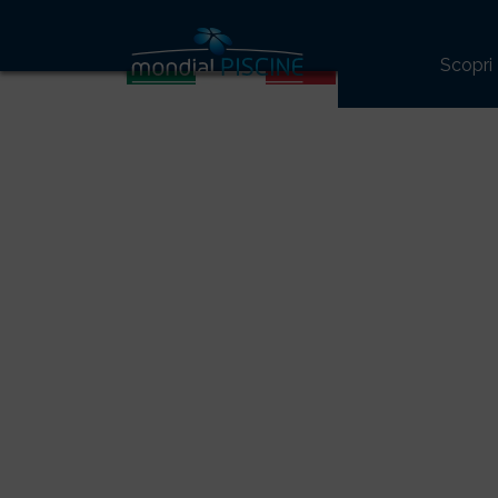
32
Scopri