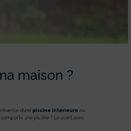
MA MAISON
?
 ma maison ?
a présence d’une
piscine intérieure
ou
i comporte une piscine ? Le point avec