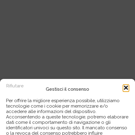
Rifiutare
Gestisci il consenso
Per offrire la migliore esperienza possibile, utilizziamo
tecnologie come i cookie per memorizzare e/o
accedere alle informazioni del dispositivo.
Acconsentendo a queste tecnologie, potremo elaborare
dati come il comportamento di navigazione o gli
identificatori univoci su questo sito. Il mancato consenso
o la revoca del consenso potrebbero influire