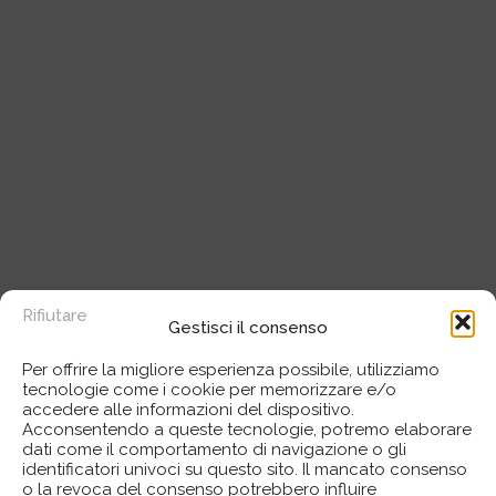
Rifiutare
Gestisci il consenso
Per offrire la migliore esperienza possibile, utilizziamo
tecnologie come i cookie per memorizzare e/o
accedere alle informazioni del dispositivo.
Acconsentendo a queste tecnologie, potremo elaborare
dati come il comportamento di navigazione o gli
identificatori univoci su questo sito. Il mancato consenso
o la revoca del consenso potrebbero influire