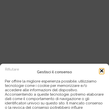
Rifiutare
Gestisci il consenso
Per offrire la migliore esperienza possibile, utilizziamo
tecnologie come i cookie per memorizzare e/o
accedere alle informazioni del dispositivo.
Acconsentendo a queste tecnologie, potremo elaborare
dati come il comportamento di navigazione o gli
identificatori univoci su questo sito. Il mancato consenso
o la revoca del consenso potrebbero influire