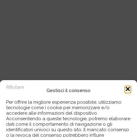
Rifiutare
Gestisci il consenso
Per offrire la migliore esperienza possibile, utilizziamo
tecnologie come i cookie per memorizzare e/o
accedere alle informazioni del dispositivo.
Acconsentendo a queste tecnologie, potremo elaborare
dati come il comportamento di navigazione o gli
identificatori univoci su questo sito. Il mancato consenso
o la revoca del consenso potrebbero influire