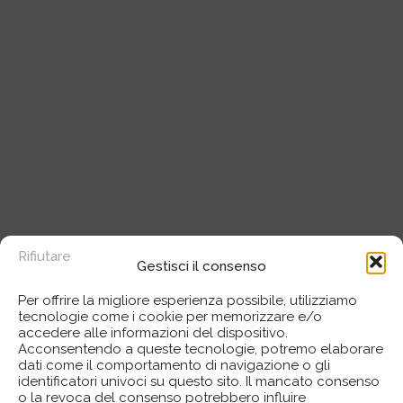
Rifiutare
Gestisci il consenso
Per offrire la migliore esperienza possibile, utilizziamo
tecnologie come i cookie per memorizzare e/o
accedere alle informazioni del dispositivo.
Acconsentendo a queste tecnologie, potremo elaborare
dati come il comportamento di navigazione o gli
identificatori univoci su questo sito. Il mancato consenso
o la revoca del consenso potrebbero influire