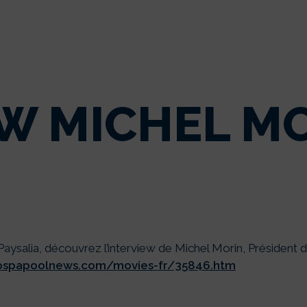
W MICHEL MO
 Paysalia, découvrez l’interview de Michel Morin, Président 
ospapoolnews.com/movies-fr/35846.htm