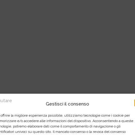
fiutare
Gestisci il consenso
 offrire la migliore esperienza possibile, utilizziamo tecnologie come i cookie per
orizzare e/o accedere alle informazioni del dispositivo. Acconsentendo a queste
nologie, potremo elaborare dati come il comportamento di navigazione o gli
ntificatori univoci su questo sito. Il mancato consenso o la revoca del consenso