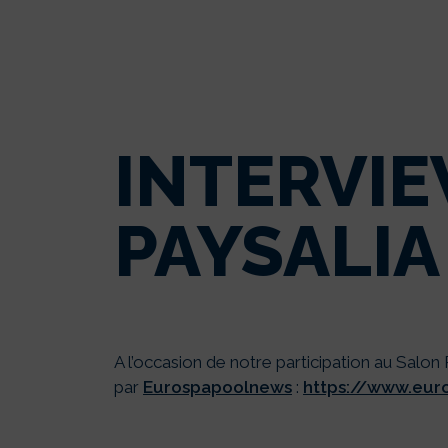
INTERVIE
PAYSALIA
A l’occasion de notre participation au Salon
par
Eurospapoolnews
:
https://www.eur