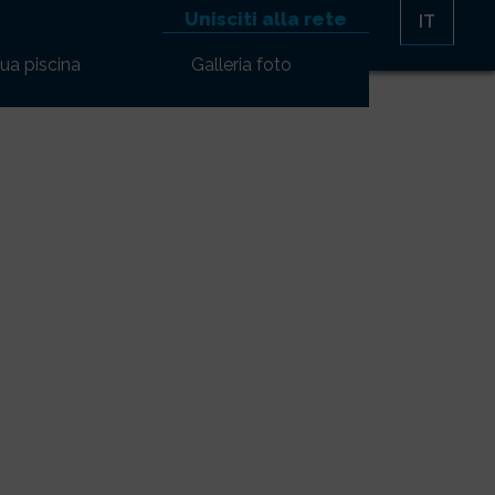
Unisciti alla rete
IT
tua piscina
Galleria foto