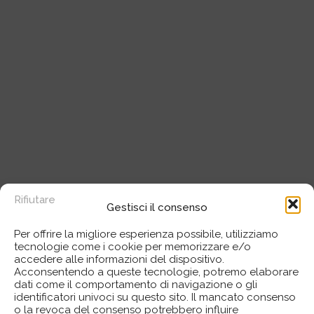
Rifiutare
Gestisci il consenso
Per offrire la migliore esperienza possibile, utilizziamo
tecnologie come i cookie per memorizzare e/o
accedere alle informazioni del dispositivo.
Acconsentendo a queste tecnologie, potremo elaborare
dati come il comportamento di navigazione o gli
identificatori univoci su questo sito. Il mancato consenso
o la revoca del consenso potrebbero influire