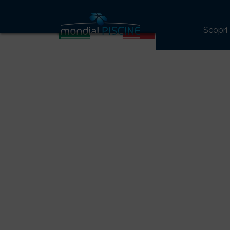
34
Scopri