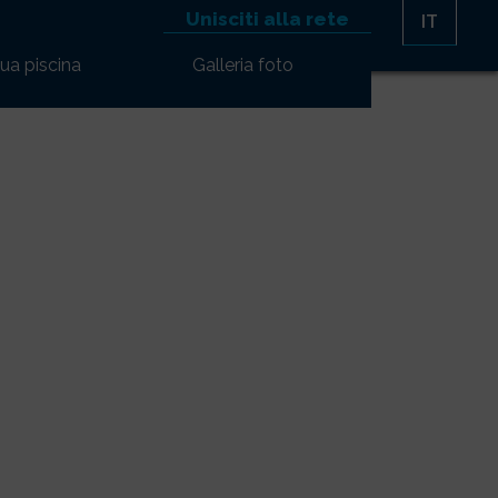
Unisciti alla rete
IT
tua piscina
Galleria foto