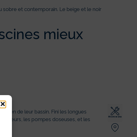
du sobre et contemporain. Le beige et le noir
iscines mieux
tretien de leur bassin. Fini les longues
Richiesta
trolyseurs, les pompes doseuses, et les