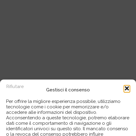
Rifiutare
Gestisci il consenso
Per offrire la migliore esperienza possibile, utilizziamo
tecnologie come i cookie per memorizzare e/o
accedere alle informazioni del dispositivo.
Acconsentendo a queste tecnologie, potremo elaborare
dati come il comportamento di navigazione o gli
identificatori univoci su questo sito. Il mancato consenso
o la revoca del consenso potrebbero influire