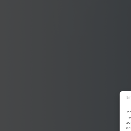
Ri
Per
mem
tec
ide