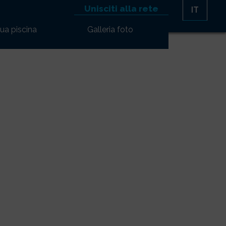
Unisciti alla rete
IT
tua piscina
Galleria foto