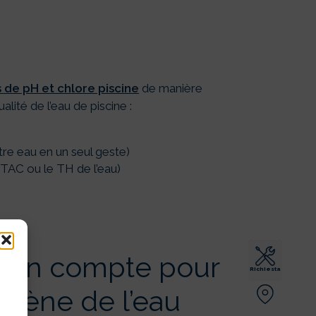
s de pH et chlore piscine
de manière
alité de l’eau de piscine :
otre eau en un seul geste)
TAC ou le TH de l’eau)
re en compte pour
Richiesta
giène de l’eau