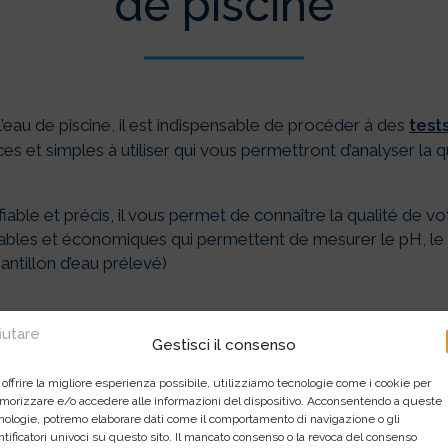
de piscine
l’eau de piscine, il est indispensable de procéder à des
test
ces et simples à utiliser qui vous permettront d’analyser la qu
fiable et précis, il vous permet de connaître la qualité de v
iables et économiques qui permettent de mesurer le pH, le 
antillon d’eau prélevé)
fiutare
Gestisci il consenso
Les critères à prend
 offrire la migliore esperienza possibile, utilizziamo tecnologie come i cookie per
orizzare e/o accedere alle informazioni del dispositivo. Acconsentendo a queste
assurer une bonne hy
nologie, potremo elaborare dati come il comportamento di navigazione o gli
ntificatori univoci su questo sito. Il mancato consenso o la revoca del consenso