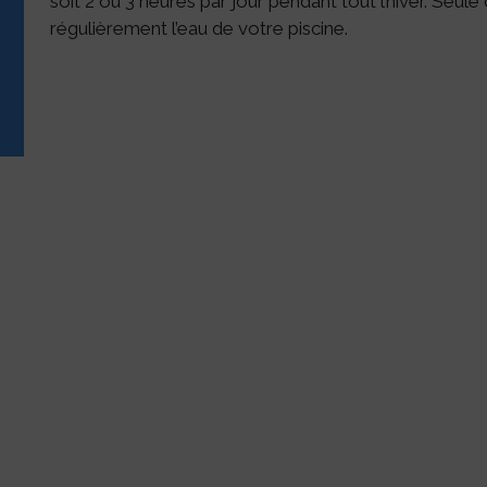
soit 2 ou 3 heures par jour pendant tout l’hiver. Seule
régulièrement l’eau de votre piscine.