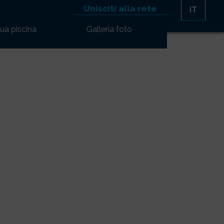
Unisciti alla rete
IT
tua piscina
Galleria foto