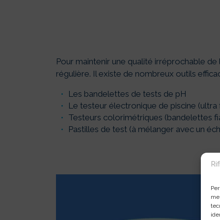
Pour maintenir une qualité irréprochable de 
régulière. Il existe de nombreux outils effica
Les bandelettes de tests de pH
Le testeur électronique de piscine (ultra 
Testeurs colorimétriques (bandelettes f
Pastilles de test (à mélanger avec un éch
Ri
Per
mem
tec
ide