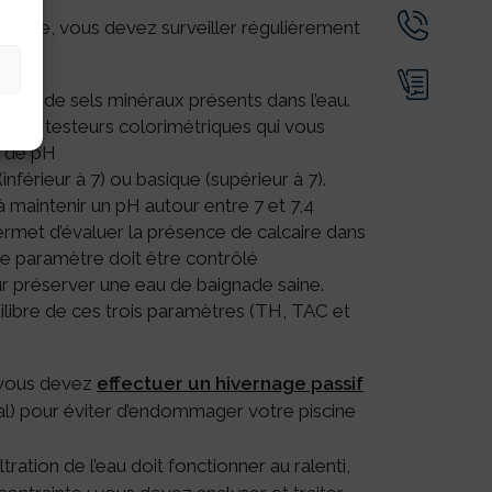
ygiène, vous devez surveiller régulièrement
antité de sels minéraux présents dans l’eau.
des testeurs colorimétriques qui vous
s de pH
(inférieur à 7) ou basique (supérieur à 7).
à maintenir un pH autour entre 7 et 7,4
ermet d’évaluer la présence de calcaire dans
. Ce paramètre doit être contrôlé
our préserver une eau de baignade saine.
uilibre de ces trois paramètres (TH, TAC et
, vous devez
effectuer un hivernage passif
tal) pour éviter d’endommager votre piscine
ltration de l’eau doit fonctionner au ralenti,