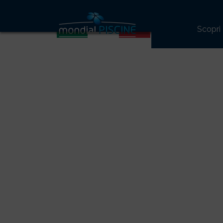
42
Scopri