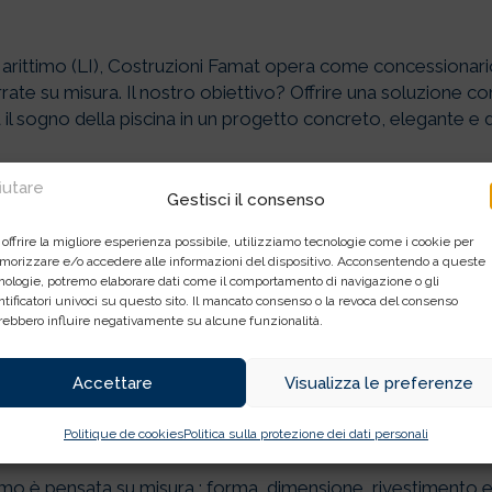
AL PISCINE
ittimo (LI), Costruzioni Famat opera come concessionario 
RE LA TUA
rrate su misura. Il nostro obiettivo? Offrire una soluzione c
a il sogno della piscina in un progetto concreto, elegante e 
RRATA IN
fiutare
Gestisci il consenso
NA
 offrire la migliore esperienza possibile, utilizziamo tecnologie come i cookie per
orizzare e/o accedere alle informazioni del dispositivo. Acconsentendo a queste
che da anni si dedica alla realizzazione di piscine interrate
nologie, potremo elaborare dati come il comportamento di navigazione o gli
ionati e attenzione al dettaglio sono i nostri punti-forte. Con
ntificatori univoci su questo sito. Il mancato consenso o la revoca del consenso
rebbero influire negativamente su alcune funzionalità.
d elevati e un servizio locale affidabile.
Accettare
Visualizza le preferenze
 proposta per piscine in
Politique de cookies
Politica sulla protezione dei dati personali
iamo è pensata su misura : forma, dimensione, rivestimento