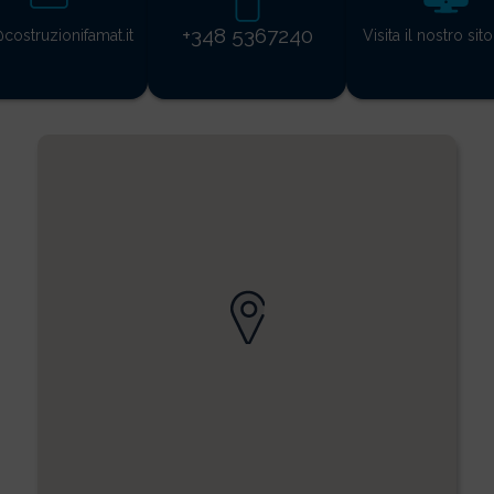
+348 5367240
costruzionifamat.it
Visita il nostro si