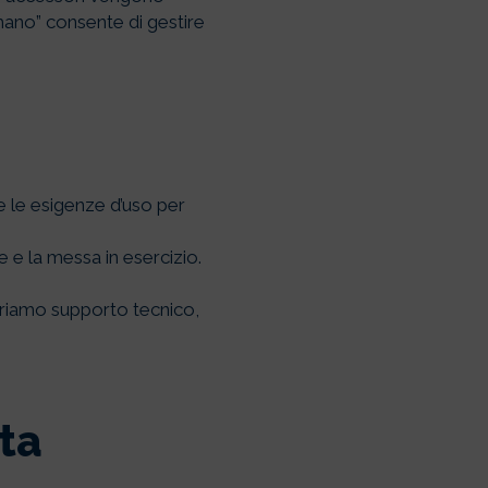
 mano” consente di gestire
e le esigenze d’uso per
re e la messa in esercizio.
friamo supporto tecnico,
ta