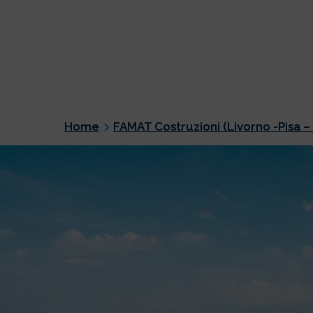
Home
FAMAT Costruzioni (Livorno -Pisa –