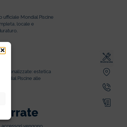
ufficiale Mondial Piscine
ompleta, locale e
duraturo.
Richiesta
 personalizzate: estetica
 Mondial Piscine alle
terrate
 e accessori vengono