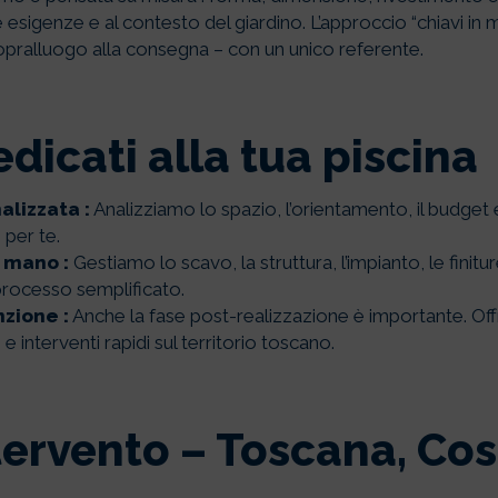
e esigenze e al contesto del giardino. L’approccio “chiavi in
 sopralluogo alla consegna – con un unico referente.
dedicati alla tua piscina
lizzata :
Analizziamo lo spazio, l’orientamento, il budget 
 per te.
n mano :
Gestiamo lo scavo, la struttura, l’impianto, le finitu
processo semplificato.
zione :
Anche la fase post-realizzazione è importante. Of
interventi rapidi sul territorio toscano.
tervento – Toscana, Cos