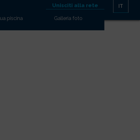
Unisciti alla rete
IT
tua piscina
Galleria foto